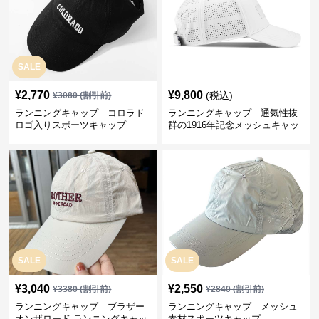
SALE
¥
2,770
¥
9,800
(税込)
¥
3080
(割引前)
ランニングキャップ コロラド
ランニングキャップ 通気性抜
ロゴ入りスポーツキャップ
群の1916年記念メッシュキャッ
プ
SALE
SALE
¥
3,040
¥
2,550
¥
3380
(割引前)
¥
2840
(割引前)
ランニングキャップ ブラザー
ランニングキャップ メッシュ
オンザロード ランニングキャッ
素材スポーツキャップ