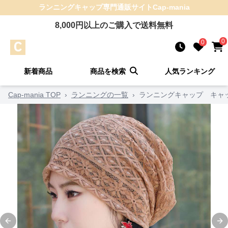
ランニングキャップ
専門通販サイト
Cap-mania
8,000
円以上のご購入で送料無料
0
0
新着商品
商品を検索
人気ランキング
Cap-mania TOP
›
ランニングの一覧
›
ランニングキャップ キャッ
Previous slide
Ne