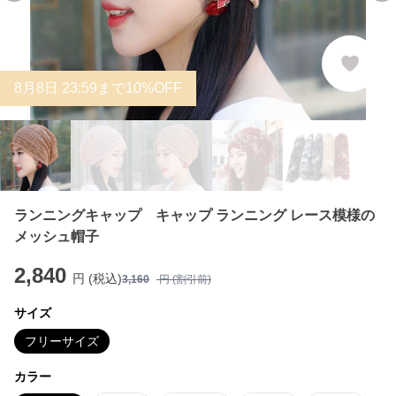
8
月
8
日 23:59まで10%OFF
ランニングキャップ キャップ ランニング レース模様の
メッシュ帽子
2,840
円 (税込)
3,160
円 (割引前)
サイズ
フリーサイズ
カラー