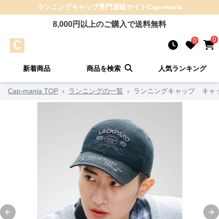
ランニングキャップ
専門通販サイト
Cap-mania
8,000
円以上のご購入で送料無料
0
0
新着商品
商品を検索
人気ランキング
Cap-mania TOP
›
ランニングの一覧
›
ランニングキャップ キャッ
Previous slide
Ne