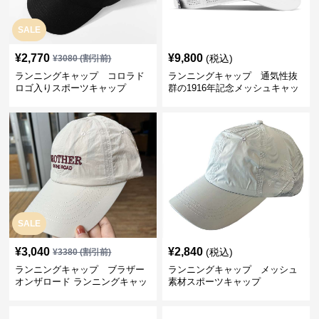
SALE
¥
2,770
¥
9,800
(税込)
¥
3080
(割引前)
ランニングキャップ コロラド
ランニングキャップ 通気性抜
ロゴ入りスポーツキャップ
群の1916年記念メッシュキャッ
プ
SALE
¥
3,040
¥
2,840
(税込)
¥
3380
(割引前)
ランニングキャップ ブラザー
ランニングキャップ メッシュ
オンザロード ランニングキャッ
素材スポーツキャップ
プ