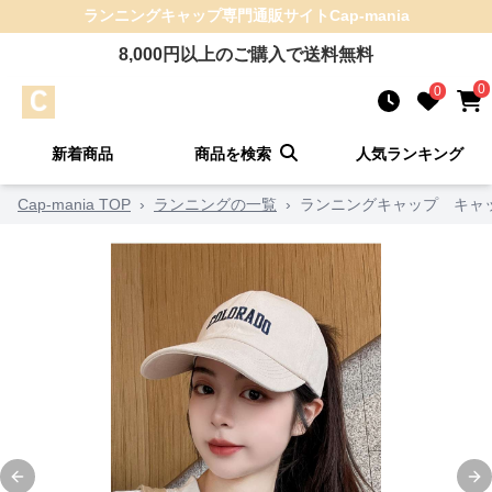
ランニングキャップ
専門通販サイト
Cap-mania
8,000
円以上のご購入で送料無料
0
0
新着商品
商品を検索
人気ランキング
Cap-mania TOP
›
ランニングの一覧
›
ランニングキャップ キャ
Previous slide
Ne