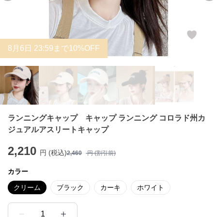
8
月
6
日 23:59まで10%OFF
ランニングキャップ キャップ ランニング コロラド州カ
ジュアルアスリートキャップ
2,210
円 (税込)
2,460
円 (割引前)
カラー
クリーム
ブラック
カーキ
ホワイト
1