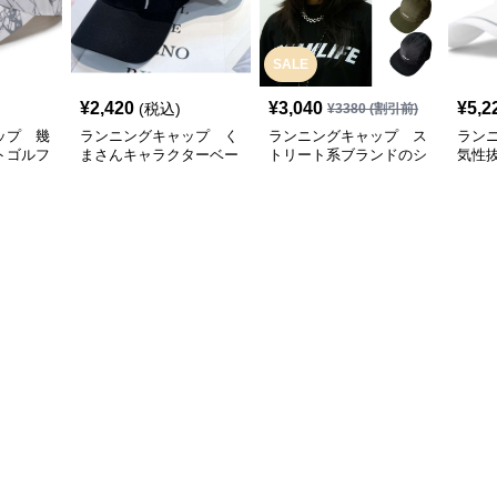
SALE
¥
2,420
¥
3,040
¥
5,2
(税込)
¥
3380
(割引前)
ップ 幾
ランニングキャップ く
ランニングキャップ ス
ラン
トゴルフ
まさんキャラクターベー
トリート系ブランドのシ
気性
スボールキャップ
ンプルキャップ
グキ