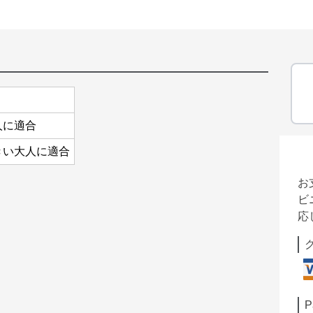
人に適合
きい大人に適合
お
ビ
応
P