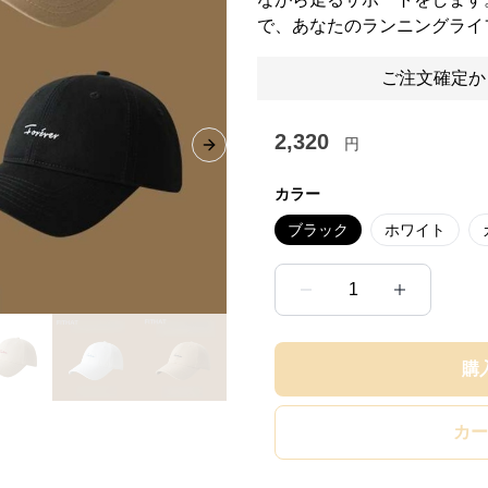
で、あなたのランニングライ
ご注文確定か
2,320
円
Next slide
カラー
ブラック
ホワイト
1
購
カー