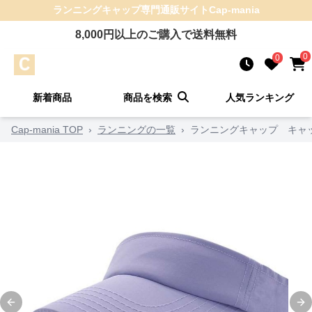
ランニングキャップ
専門通販サイト
Cap-mania
8,000
円以上のご購入で送料無料
0
0
新着商品
商品を検索
人気ランキング
Cap-mania TOP
›
ランニングの一覧
›
ランニングキャップ キャッ
Previous slide
Ne