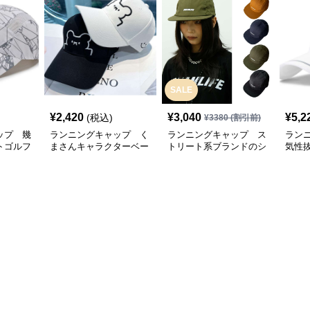
SALE
¥
2,420
¥
3,040
¥
5,2
(税込)
¥
3380
(割引前)
ップ 幾
ランニングキャップ く
ランニングキャップ ス
ラン
トゴルフ
まさんキャラクターベー
トリート系ブランドのシ
気性
スボールキャップ
ンプルキャップ
グキ