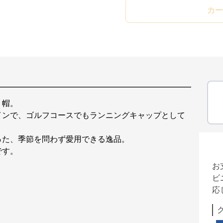
カー
ト帽。
インで、ゴルフコースでもランニングキャップとして
った、季節を問わず愛用できる逸品。
です。
お
ビ
応