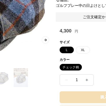
ゴルフプレー中の日よけとし
ご注文確定か
4,300
円
Next slide
サイズ
L
XL
カラー
チェック柄
1
購