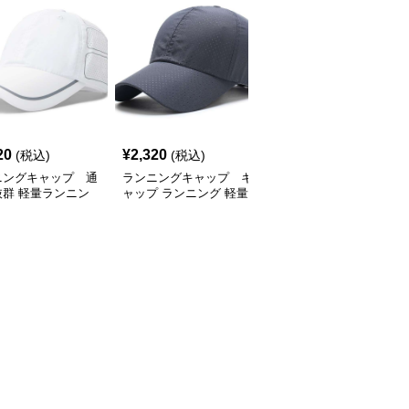
SALE
20
¥
2,320
¥
2,770
(税込)
(税込)
¥
3080
(割引前)
ニングキャップ 通
ランニングキャップ キ
ランニングキャップ コ
抜群 軽量ランニン
ャップ ランニング 軽量
ロラドロゴ入りスポーツ
ャップ
通気性ランニングキャッ
キャップ
プ