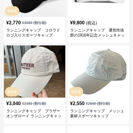
SALE
¥
2,770
¥
9,800
(税込)
¥
3080
(割引前)
ランニングキャップ コロラド
ランニングキャップ 通気性抜
ロゴ入りスポーツキャップ
群の1916年記念メッシュキャッ
プ
SALE
SALE
¥
3,040
¥
2,550
¥
3380
(割引前)
¥
2840
(割引前)
ランニングキャップ ブラザー
ランニングキャップ メッシュ
オンザロード ランニングキャッ
素材スポーツキャップ
プ