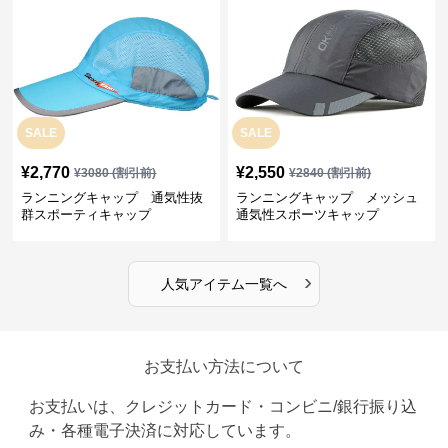
SALE
SALE
¥
2,770
¥
2,550
¥
3080
(割引前)
¥
2840
(割引前)
ランニングキャップ 通気性抜
ランニングキャップ メッシュ
群スポーティキャップ
通気性スポーツキャップ
›
人気アイテム一覧へ
お支払い方法について
お支払いは、クレジットカード・コンビニ/銀行振り込
み・各種電子決済に対応しています。