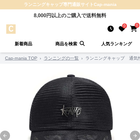
ランニングキャップ
専門通販サイト
Cap-mania
8,000
円以上のご購入で送料無料
0
0
新着商品
商品を検索
人気ランキング
Cap-mania TOP
›
ランニングの一覧
›
ランニングキャップ 通気
Previous slide
Ne