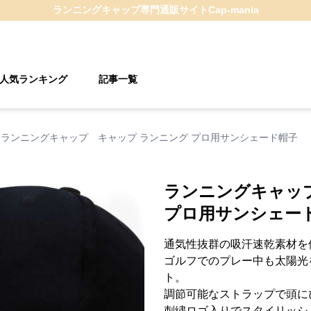
ランニングキャップ
専門通販サイト
Cap-mania
人気ランキング
記事一覧
ランニングキャップ キャップ ランニング プロ用サンシェード帽子
ランニングキャッ
プロ用サンシェー
通気性抜群の吸汗速乾素材を
ゴルフでのプレー中も太陽光
ト。
調節可能なストラップで頭に
刺繍ロゴ入りでスタイリッシ