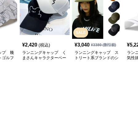
SALE
¥
2,420
¥
3,040
¥
5,2
(税込)
¥
3380
(割引前)
ップ 幾
ランニングキャップ く
ランニングキャップ ス
ラン
トゴルフ
まさんキャラクターベー
トリート系ブランドのシ
気性
スボールキャップ
ンプルキャップ
グキ