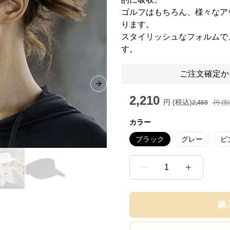
ゴルフはもちろん、様々なア
ります。
スタイリッシュなフォルムで
す。
ご注文確定か
Next slide
2,210
円 (税込)
2,460
円 (
カラー
ブラック
グレー
ピ
1
購