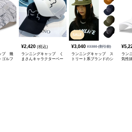
SALE
¥
2,420
¥
3,040
¥
5,2
(税込)
¥
3380
(割引前)
ップ 幾
ランニングキャップ く
ランニングキャップ ス
ラン
トゴルフ
まさんキャラクターベー
トリート系ブランドのシ
気性
スボールキャップ
ンプルキャップ
グキ