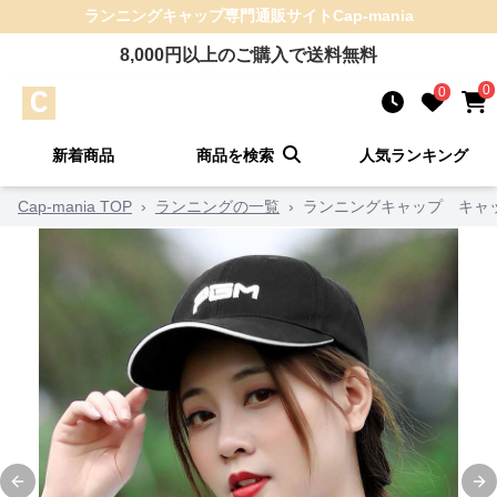
ランニングキャップ
専門通販サイト
Cap-mania
8,000
円以上のご購入で送料無料
0
0
新着商品
商品を検索
人気ランキング
Cap-mania TOP
›
ランニングの一覧
›
ランニングキャップ キャッ
Previous slide
Ne