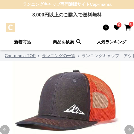
ランニングキャップ
専門通販サイト
Cap-mania
8,000
円以上のご購入で送料無料
0
0
新着商品
商品を検索
人気ランキング
Cap-mania TOP
›
ランニングの一覧
›
ランニングキャップ アウ
Previous slide
Ne