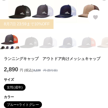
8
月
7
日 23:59まで10%OFF
ランニングキャップ アウトドア向けメッシュキャップ
2,890
円 (税込)
3,220
円 (割引前)
サイズ
女性(成年)
カラー
ブルー+ライトグレー