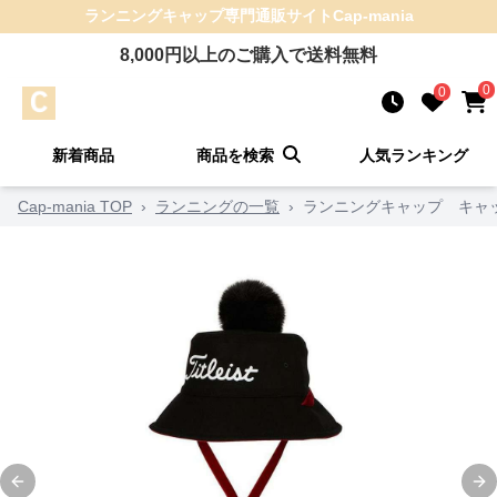
ランニングキャップ
専門通販サイト
Cap-mania
8,000
円以上のご購入で送料無料
0
0
新着商品
商品を検索
人気ランキング
Cap-mania TOP
›
ランニングの一覧
›
ランニングキャップ キャッ
Previous slide
Ne