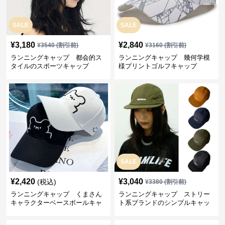
SALE
SALE
¥
3,180
¥
2,840
¥
3540
(割引前)
¥
3160
(割引前)
ランニングキャップ 都会的ス
ランニングキャップ 幾何学模
タイルのスポーツキャップ
様プリントゴルフキャップ
SALE
¥
2,420
¥
3,040
(税込)
¥
3380
(割引前)
ランニングキャップ くまさん
ランニングキャップ ストリー
キャラクターベースボールキャ
ト系ブランドのシンプルキャッ
ップ
プ