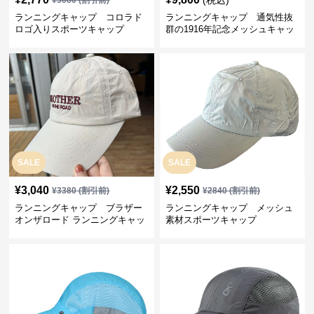
(税込)
¥
3080
(割引前)
ランニングキャップ コロラド
ランニングキャップ 通気性抜
ロゴ入りスポーツキャップ
群の1916年記念メッシュキャッ
プ
SALE
SALE
¥
3,040
¥
2,550
¥
3380
(割引前)
¥
2840
(割引前)
ランニングキャップ ブラザー
ランニングキャップ メッシュ
オンザロード ランニングキャッ
素材スポーツキャップ
プ