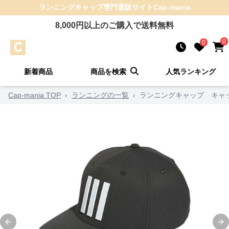
ランニングキャップ
専門通販サイト
Cap-mania
8,000
円以上のご購入で送料無料
0
0
新着商品
商品を検索
人気ランキング
Cap-mania TOP
›
ランニングの一覧
›
ランニングキャップ キャッ
Previous slide
Ne