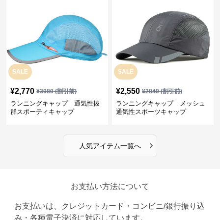
SALE
SALE
¥
2,770
¥
2,550
¥
3080
(割引前)
¥
2840
(割引前)
ランニングキャップ 通気性抜
ランニングキャップ メッシュ
群スポーティキャップ
通気性スポーツキャップ
›
人気アイテム一覧へ
お支払い方法について
お支払いは、クレジットカード・コンビニ/銀行振り込
み・各種電子決済に対応しています。