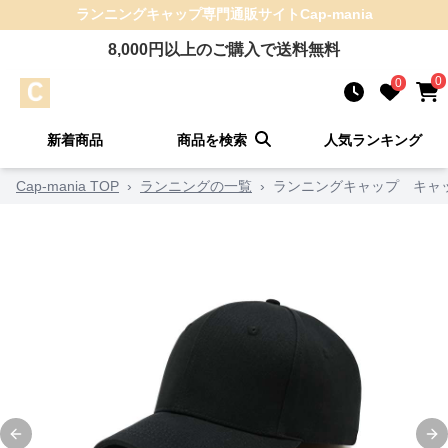
ランニングキャップ
専門通販サイト
Cap-mania
8,000
円以上のご購入で送料無料
0
0
新着商品
商品を検索
人気ランキング
Cap-mania TOP
›
ランニングの一覧
›
ランニングキャップ キャッ
Previous slide
Ne