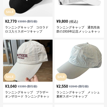
SALE
¥
2,770
¥
9,800
(税込)
¥
3080
(割引前)
ランニングキャップ コロラド
ランニングキャップ 通気性抜
ロゴ入りスポーツキャップ
群の1916年記念メッシュキャッ
プ
SALE
SALE
¥
3,040
¥
2,550
¥
3380
(割引前)
¥
2840
(割引前)
ランニングキャップ ブラザー
ランニングキャップ メッシュ
オンザロード ランニングキャッ
素材スポーツキャップ
プ