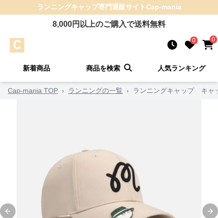
ランニングキャップ
専門通販サイト
Cap-mania
8,000
円以上のご購入で送料無料
0
0
新着商品
商品を検索
人気ランキング
Cap-mania TOP
›
ランニングの一覧
›
ランニングキャップ キャッ
Previous slide
Ne