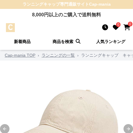
ランニングキャップ
専門通販サイト
Cap-mania
8,000
円以上のご購入で送料無料
0
0
新着商品
商品を検索
人気ランキング
Cap-mania TOP
›
ランニングの一覧
›
ランニングキャップ キャッ
Previous slide
Ne