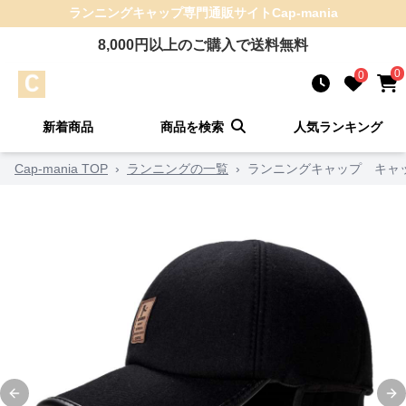
ランニングキャップ
専門通販サイト
Cap-mania
8,000
円以上のご購入で送料無料
0
0
新着商品
商品を検索
人気ランキング
Cap-mania TOP
›
ランニングの一覧
›
ランニングキャップ キャ
Previous slide
Ne