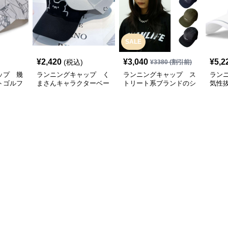
SALE
¥
2,420
¥
3,040
¥
5,2
(税込)
¥
3380
(割引前)
ップ 幾
ランニングキャップ く
ランニングキャップ ス
ラン
トゴルフ
まさんキャラクターベー
トリート系ブランドのシ
気性
スボールキャップ
ンプルキャップ
グキ