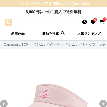
ランニングキャップ
専門通販サイト
Cap-mania
8,000
円以上のご購入で送料無料
0
0
新着商品
商品を検索
人気ランキング
Cap-mania TOP
›
ランニングの一覧
›
ランニングキャップ キャッ
Previous slide
Ne