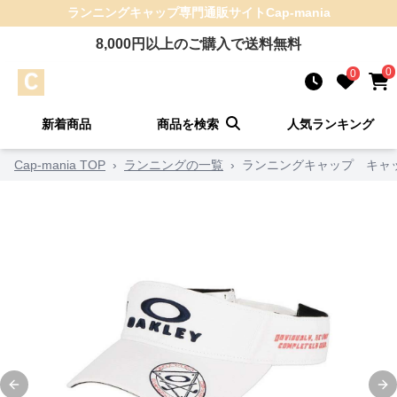
ランニングキャップ
専門通販サイト
Cap-mania
8,000
円以上のご購入で送料無料
0
0
新着商品
商品を検索
人気ランキング
Cap-mania TOP
›
ランニングの一覧
›
ランニングキャップ キャッ
Previous slide
Ne