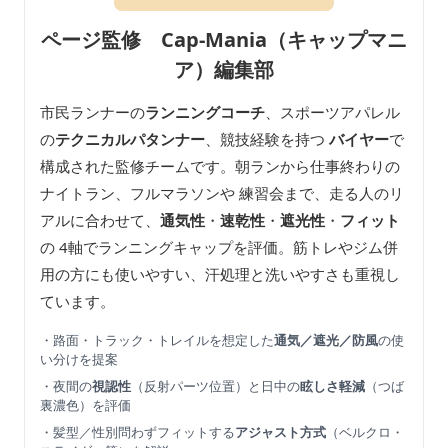
ページ監修 Cap-Mania（キャップマニ
ア）編集部
市民ランナーの
ランニングコーチ
、スポーツアパレル
の
テクニカルパタンナー
、競技経験を持つ
バイヤー
で
構成された監修チームです。朝ランから仕事終わりの
ナイトラン、フルマラソンや 練習会まで、走る人のリ
アルに合わせて、
通気性
・
速乾性
・
遮光性
・
フィット
の 4軸でランニングキャップを評価。筋トレやジム併
用の方にも使いやすい、汗処理と洗いやすさも重視し
ています。
・路面・トラック・トレイルを想定した
通気／遮光／防風
の使
い分けを提案
・夜間の
視認性
（反射パーツ位置）と日中の
眩しさ軽減
（つば
裏濃色）を評価
・髪型／性別問わずフィットする
アジャスト方式
（ベルクロ・