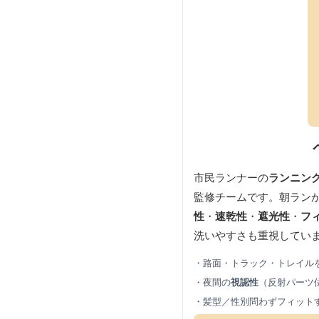
市民ランナーの
ランニン
監修チームです。朝ラン
性
・
速乾性
・
遮光性
・
フ
洗いやすさも重視してい
・路面・トラック・トレイル
・夜間の
視認性
（反射パーツ
・髪型／性別問わずフィット