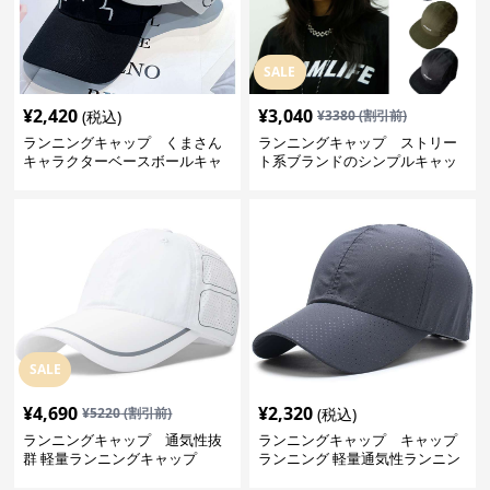
SALE
¥
2,420
¥
3,040
(税込)
¥
3380
(割引前)
ランニングキャップ くまさん
ランニングキャップ ストリー
キャラクターベースボールキャ
ト系ブランドのシンプルキャッ
ップ
プ
SALE
¥
4,690
¥
2,320
¥
5220
(割引前)
(税込)
ランニングキャップ 通気性抜
ランニングキャップ キャップ
群 軽量ランニングキャップ
ランニング 軽量通気性ランニン
グキャップ