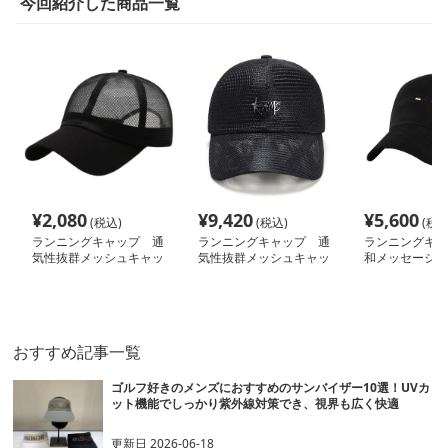
今回紹介した商品一覧
¥
2,080
¥
9,420
¥
5,600
(税込)
(税込)
(税込
ランニングキャップ 通
ランニングキャップ 通
ランニングキャ
気性抜群メッシュキャッ
気性抜群メッシュキャッ
和メッセージメ
プ
プ
ャップ
おすすめ記事一覧
ゴルフ好きのメンズにおすすめのサンバイザー10選！UVカ
ット機能でしっかり紫外線対策でき、視界も広く快適
更新日
2026-06-18