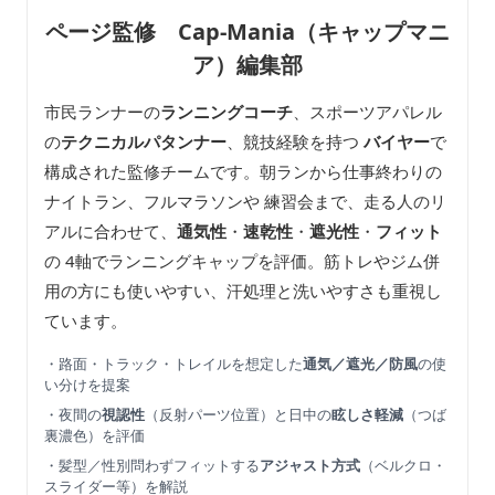
ページ監修 Cap-Mania（キャップマニ
ア）編集部
市民ランナーの
ランニングコーチ
、スポーツアパレル
の
テクニカルパタンナー
、競技経験を持つ
バイヤー
で
構成された監修チームです。朝ランから仕事終わりの
ナイトラン、フルマラソンや 練習会まで、走る人のリ
アルに合わせて、
通気性
・
速乾性
・
遮光性
・
フィット
の 4軸でランニングキャップを評価。筋トレやジム併
用の方にも使いやすい、汗処理と洗いやすさも重視し
ています。
・路面・トラック・トレイルを想定した
通気／遮光／防風
の使
い分けを提案
・夜間の
視認性
（反射パーツ位置）と日中の
眩しさ軽減
（つば
裏濃色）を評価
・髪型／性別問わずフィットする
アジャスト方式
（ベルクロ・
スライダー等）を解説