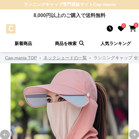
ランニングキャップ
専門通販サイト
Cap-mania
8,000
円以上のご購入で送料無料
0
0
新着商品
商品を検索
人気ランキング
Cap-mania TOP
›
ネックシェードの一覧
›
ランニングキャップ 
Previous slide
Ne