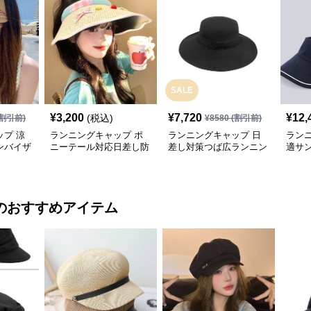
SALE
¥
3,200
¥
7,720
¥
12,
(税込)
割引前)
¥
8580
(割引前)
プ 涼
ランニングキャップ ポ
ランニングキャップ 日
ラン
ンバイザ
ニーテール対応日差し防
差し対策つば広ランニン
適サ
止サンバイザー
グハット
バイ
のおすすめアイテム