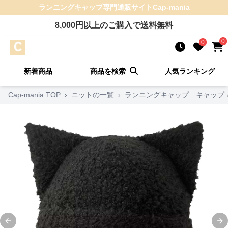
ランニングキャップ
専門通販サイト
Cap-mania
8,000
円以上のご購入で送料無料
0
0
新着商品
商品を検索
人気ランキング
Cap-mania TOP
›
ニットの一覧
›
ランニングキャップ キャップ
Previous slide
Ne