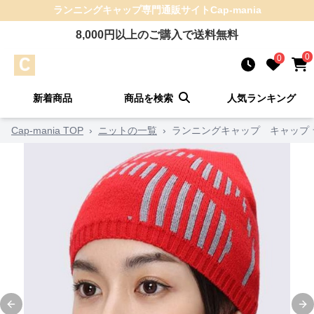
ランニングキャップ
専門通販サイト
Cap-mania
8,000
円以上のご購入で送料無料
0
0
新着商品
商品を検索
人気ランキング
Cap-mania TOP
›
ニットの一覧
›
ランニングキャップ キャップ 
Previous slide
Ne