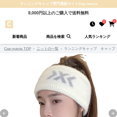
ランニングキャップ
専門通販サイト
Cap-mania
8,000
円以上のご購入で送料無料
0
0
新着商品
商品を検索
人気ランキング
Cap-mania TOP
›
ニットの一覧
›
ランニングキャップ キャップ 
Previous slide
Ne