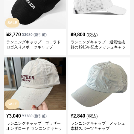
SALE
¥
2,770
¥
9,800
(税込)
¥
3080
(割引前)
ランニングキャップ コロラド
ランニングキャップ 通気性抜
ロゴ入りスポーツキャップ
群の1916年記念メッシュキャッ
プ
SALE
¥
3,040
¥
2,840
(税込)
¥
3380
(割引前)
ランニングキャップ ブラザー
ランニングキャップ メッシュ
オンザロード ランニングキャッ
素材スポーツキャップ
プ