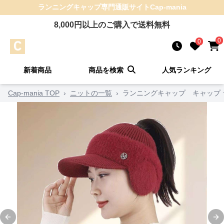
ランニングキャップ
専門通販サイト
Cap-mania
8,000
円以上のご購入で送料無料
0
0
新着商品
商品を検索
人気ランキング
Cap-mania TOP
›
ニットの一覧
›
ランニングキャップ キャップ 
Previous slide
Ne