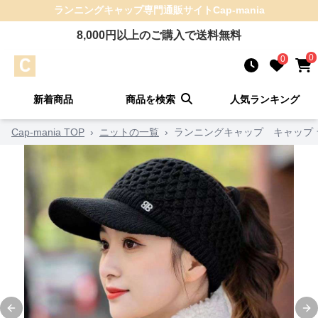
ランニングキャップ
専門通販サイト
Cap-mania
8,000
円以上のご購入で送料無料
0
0
新着商品
商品を検索
人気ランキング
Cap-mania TOP
›
ニットの一覧
›
ランニングキャップ キャップ 
Previous slide
Ne