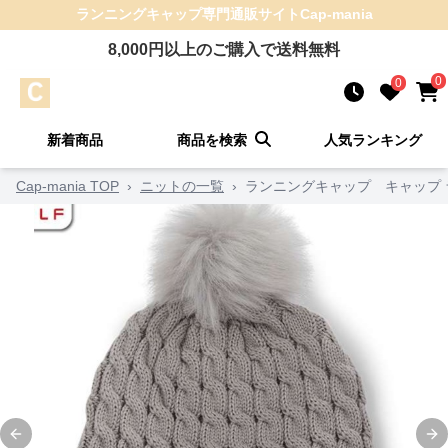
ランニングキャップ
専門通販サイト
Cap-mania
8,000
円以上のご購入で送料無料
0
0
新着商品
商品を検索
人気ランキング
Cap-mania TOP
›
ニットの一覧
›
ランニングキャップ キャップ 
Previous slide
Ne