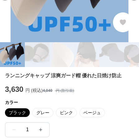
ランニングキャップ 涼爽ガード帽 優れた日焼け防止
3,630
円 (税込)
4,040
円 (割引前)
カラー
ブラック
グレー
ピンク
ベージュ
1