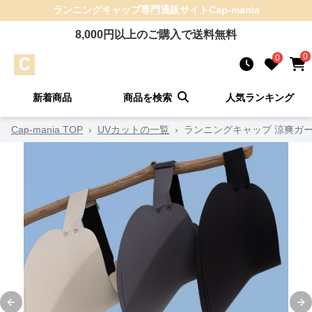
ランニングキャップ
専門通販サイト
Cap-mania
8,000
円以上のご購入で送料無料
0
0
新着商品
商品を検索
人気ランキング
Cap-mania TOP
›
UVカットの一覧
›
ランニングキャップ 涼爽ガ
Previous slide
Ne