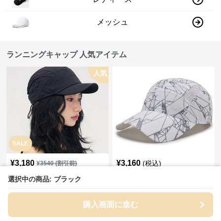
メッシュ
ランニングキャップ 人気アイテム
人気
SALE
¥
3,180
¥
3,160
(税込)
¥
3540
(割引前)
ランニングキャップ 都会的ス
ランニングキャップ 幾何学模
選択中の商品: ブラック
タイルのスポーツキャップ
様プリントゴルフキャップ
購入画面に進む