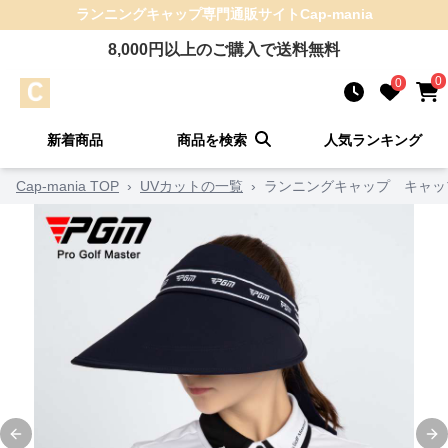
ランニングキャップ
専門通販サイト
Cap-mania
8,000
円以上のご購入で送料無料
0
0
新着商品
商品を検索
人気ランキング
Cap-mania TOP
›
UVカットの一覧
›
ランニングキャップ キャッ
Previous slide
Ne