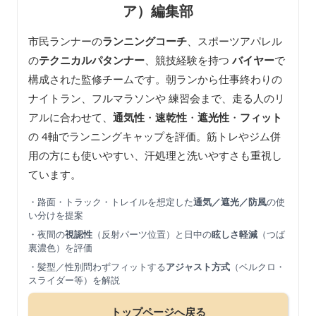
ア）編集部
市民ランナーの
ランニングコーチ
、スポーツアパレル
の
テクニカルパタンナー
、競技経験を持つ
バイヤー
で
構成された監修チームです。朝ランから仕事終わりの
ナイトラン、フルマラソンや 練習会まで、走る人のリ
アルに合わせて、
通気性
・
速乾性
・
遮光性
・
フィット
の 4軸でランニングキャップを評価。筋トレやジム併
用の方にも使いやすい、汗処理と洗いやすさも重視し
ています。
・路面・トラック・トレイルを想定した
通気／遮光／防風
の使
い分けを提案
・夜間の
視認性
（反射パーツ位置）と日中の
眩しさ軽減
（つば
裏濃色）を評価
・髪型／性別問わずフィットする
アジャスト方式
（ベルクロ・
スライダー等）を解説
トップページへ戻る