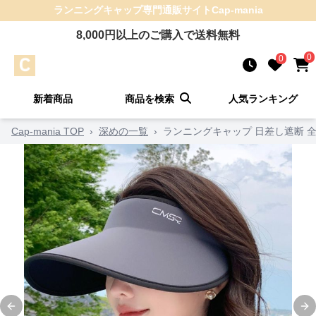
ランニングキャップ
専門通販サイト
Cap-mania
8,000
円以上のご購入で送料無料
0
0
新着商品
商品を検索
人気ランキング
Cap-mania TOP
›
深めの一覧
›
ランニングキャップ 日差し遮断 
Previous slide
Ne