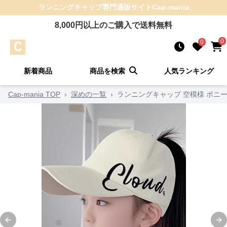
ランニングキャップ
専門通販サイト
Cap-mania
8,000
円以上のご購入で送料無料
0
0
新着商品
商品を検索
人気ランキング
Cap-mania TOP
›
深めの一覧
›
ランニングキャップ 空模様 ポニ
Previous slide
Ne