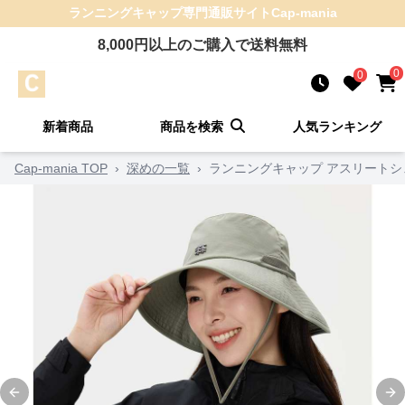
ランニングキャップ
専門通販サイト
Cap-mania
8,000
円以上のご購入で送料無料
0
0
新着商品
商品を検索
人気ランキング
Cap-mania TOP
›
深めの一覧
›
ランニングキャップ アスリートシ
Previous slide
Ne