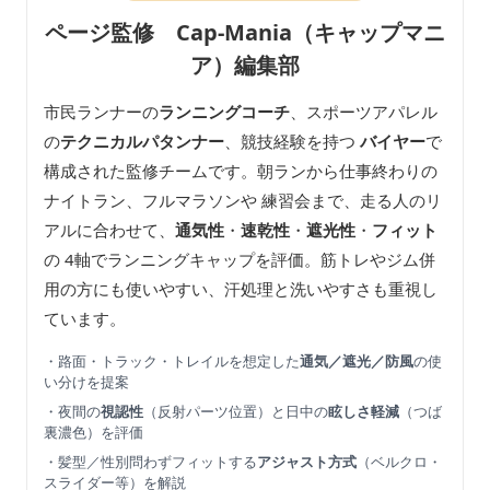
ページ監修 Cap-Mania（キャップマニ
ア）編集部
市民ランナーの
ランニングコーチ
、スポーツアパレル
の
テクニカルパタンナー
、競技経験を持つ
バイヤー
で
構成された監修チームです。朝ランから仕事終わりの
ナイトラン、フルマラソンや 練習会まで、走る人のリ
アルに合わせて、
通気性
・
速乾性
・
遮光性
・
フィット
の 4軸でランニングキャップを評価。筋トレやジム併
用の方にも使いやすい、汗処理と洗いやすさも重視し
ています。
・路面・トラック・トレイルを想定した
通気／遮光／防風
の使
い分けを提案
・夜間の
視認性
（反射パーツ位置）と日中の
眩しさ軽減
（つば
裏濃色）を評価
・髪型／性別問わずフィットする
アジャスト方式
（ベルクロ・
スライダー等）を解説