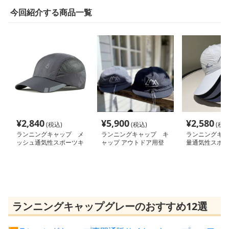
今回紹介する商品一覧
¥
2,840
¥
5,900
¥
2,580
(税込)
(税込)
(税込
ランニングキャップ メ
ランニングキャップ キ
ランニングキャ
ッシュ通気性スポーツキ
ャップ アウトドア用登
量通気性スポー
ャップ
山ハット
プ
ランニングキャップグレーのおすすめ12選