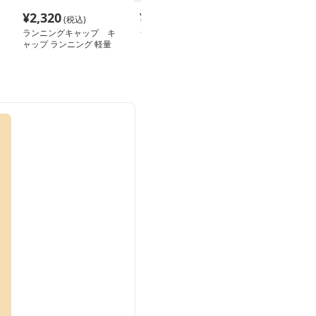
¥
2,320
¥
3,080
¥
9,800
(税込)
(税込)
(税込
ランニングキャップ キ
ランニングキャップ コ
ランニングキャ
ャップ ランニング 軽量
ロラドロゴ入りスポーツ
気性抜群の191
通気性ランニングキャッ
キャップ
メッシュキャッ
プ