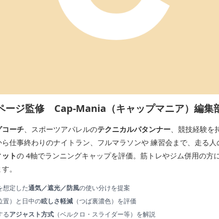
ページ監修 Cap-Mania（キャップマニア）編集
グコーチ
、スポーツアパレルの
テクニカルパタンナー
、競技経験を
から仕事終わりのナイトラン、フルマラソンや 練習会まで、走る人
ィット
の 4軸でランニングキャップを評価。筋トレやジム併用の方
ます。
を想定した
通気／遮光／防風
の使い分けを提案
位置）と日中の
眩しさ軽減
（つば裏濃色）を評価
する
アジャスト方式
（ベルクロ・スライダー等）を解説