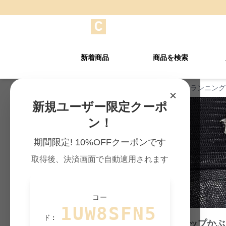
新着商品
商品を検索
Cap-mania TOP
›
記事一覧
›
ランニング
×
新規ユーザー限定クーポ
ン！
期間限定! 10%OFFクーポンです
取得後、決済画面で自動適用されます
コー
1UW8SFN5
ド:
ランニングキャップかぶ