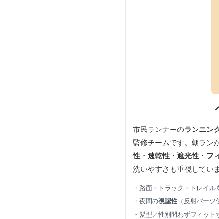
市民ランナーの
ランニン
監修チームです。朝ラン
性
・
速乾性
・
遮光性
・
フ
洗いやすさも重視してい
・路面・トラック・トレイル
・夜間の
視認性
（反射パーツ
・髪型／性別問わずフィット